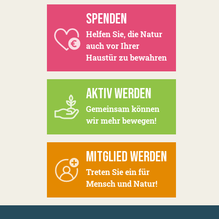
SPENDEN
Helfen Sie, die Natur
auch vor Ihrer
Haustür zu bewahren
AKTIV WERDEN
Gemeinsam können
wir mehr bewegen!
MITGLIED WERDEN
Treten Sie ein für
Mensch und Natur!