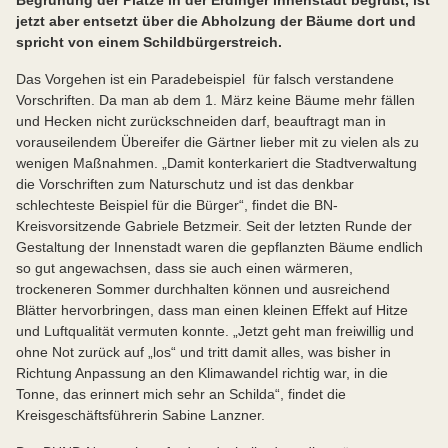
Begrünung der Plätze in der Erdinger Innenstadt begrüßt, ist
jetzt aber entsetzt über die Abholzung der Bäume dort und
spricht von einem Schildbürgerstreich.
Das Vorgehen ist ein Paradebeispiel für falsch verstandene
Vorschriften. Da man ab dem 1. März keine Bäume mehr fällen
und Hecken nicht zurückschneiden darf, beauftragt man in
vorauseilendem Übereifer die Gärtner lieber mit zu vielen als zu
wenigen Maßnahmen. „Damit konterkariert die Stadtverwaltung
die Vorschriften zum Naturschutz und ist das denkbar
schlechteste Beispiel für die Bürger“, findet die BN-
Kreisvorsitzende Gabriele Betzmeir. Seit der letzten Runde der
Gestaltung der Innenstadt waren die gepflanzten Bäume endlich
so gut angewachsen, dass sie auch einen wärmeren,
trockeneren Sommer durchhalten können und ausreichend
Blätter hervorbringen, dass man einen kleinen Effekt auf Hitze
und Luftqualität vermuten konnte. „Jetzt geht man freiwillig und
ohne Not zurück auf „los“ und tritt damit alles, was bisher in
Richtung Anpassung an den Klimawandel richtig war, in die
Tonne, das erinnert mich sehr an Schilda“, findet die
Kreisgeschäftsführerin Sabine Lanzner.