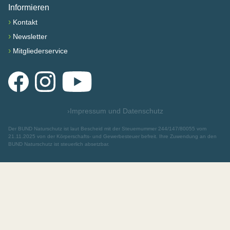
Informieren
›
Kontakt
›
Newsletter
›
Mitgliederservice
Facebook
Instagram
YouTube
›
Impressum und Datenschutz
Der BUND Naturschutz ist laut Bescheid mit der Steuernummer 244/147/80055 vom
21.11.2025 von der Körperschafts- und Gewerbesteuer befreit. Ihre Zuwendung an den
BUND Naturschutz ist steuerlich absetzbar.