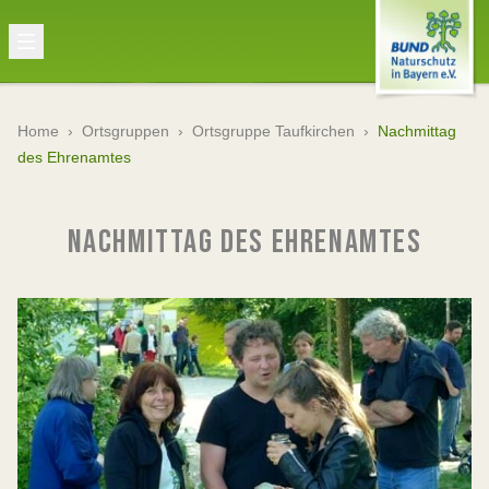
Home
›
Ortsgruppen
›
Ortsgruppe Taufkirchen
›
Nachmittag
des Ehrenamtes
NACHMITTAG DES EHRENAMTES