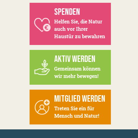
SPENDEN
Helfen Sie, die Natur
auch vor Ihrer
Haustür zu bewahren
AKTIV WERDEN
Gemeinsam können
wir mehr bewegen!
MITGLIED WERDEN
Treten Sie ein für
Mensch und Natur!