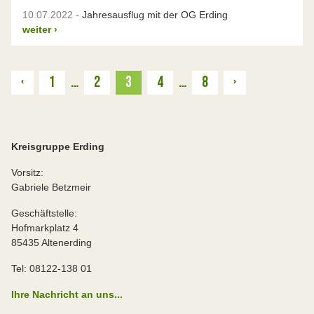
10.07.2022 -
Jahresausflug mit der OG Erding
weiter
›
Zurück
Weiter
‹
1
…
2
3
4
…
8
›
Kreisgruppe Erding
Vorsitz:
Gabriele Betzmeir
Geschäftstelle:
Hofmarkplatz 4
85435 Altenerding
Tel: 08122-138 01
Ihre Nachricht an uns...